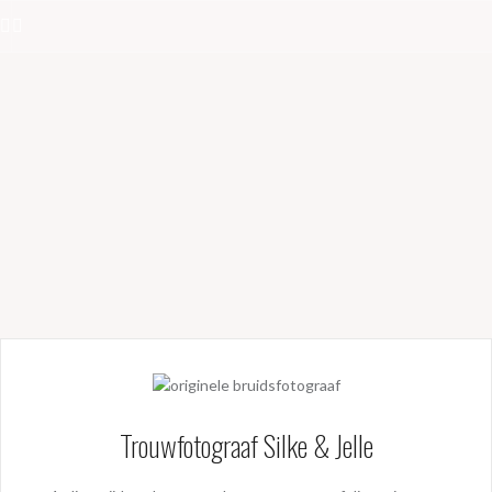
Naar
de
Facebook
Instagram
inhoud
springen
Trouwfotograaf Silke & Jelle